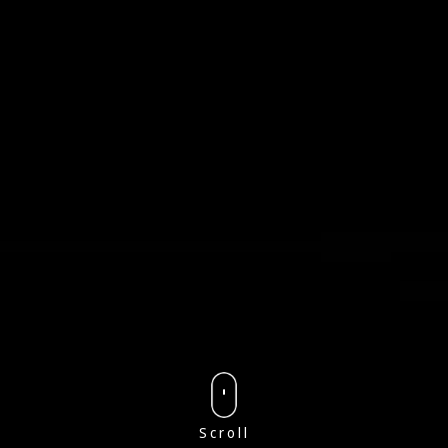
Scroll